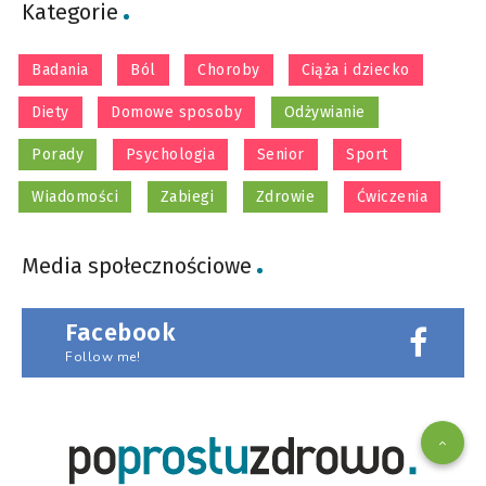
Kategorie
Badania
Ból
Choroby
Ciąża i dziecko
Diety
Domowe sposoby
Odżywianie
Porady
Psychologia
Senior
Sport
Wiadomości
Zabiegi
Zdrowie
Ćwiczenia
Media społecznościowe
Facebook
Follow me!