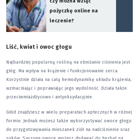
czy można wziąć
pożyczkę online na
leczenie?
Liść, kwiat i owoc głogu
Najbardziej popularną rośliną na obniżanie ciśnienia jest
głóg. Ma wpływ na krążenie i funkcjonowanie serca.
Korzystnie działa na całą hemodynamikę układu krążenia,
wzmacniając i poprawiając jego wydolność. Działa także
przeciwmiażdżycowo i antyoksydacyjnie.
Głód znajdziesz w wielu preparatach aptecznych w różnej
formie. Jednak możesz także wykorzystywać owoce głogu
do przygotowywania mieszanek ziół na nadciśnienie oraz
soków. Suszone owoce możesz dodawać do herbat na