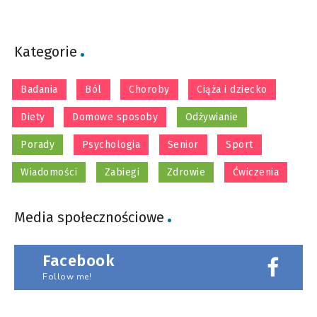
Kategorie
Badania
Ból
Choroby
Ciąża i dziecko
Diety
Domowe sposoby
Odżywianie
Porady
Psychologia
Senior
Sport
Wiadomości
Zabiegi
Zdrowie
Ćwiczenia
Media społecznościowe
Facebook
Follow me!