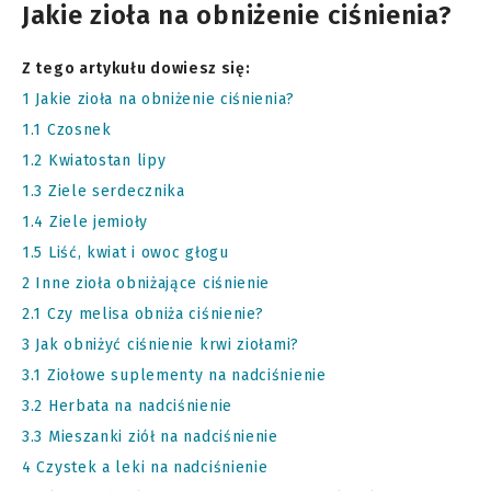
Jakie zioła na obniżenie ciśnienia?
Z tego artykułu dowiesz się:
1
Jakie zioła na obniżenie ciśnienia?
1.1
Czosnek
1.2
Kwiatostan lipy
1.3
Ziele serdecznika
1.4
Ziele jemioły
1.5
Liść, kwiat i owoc głogu
2
Inne zioła obniżające ciśnienie
2.1
Czy melisa obniża ciśnienie?
3
Jak obniżyć ciśnienie krwi ziołami?
3.1
Ziołowe suplementy na nadciśnienie
3.2
Herbata na nadciśnienie
3.3
Mieszanki ziół na nadciśnienie
4
Czystek a leki na nadciśnienie