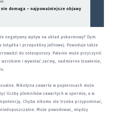
eż:
 nie domaga – najpoważniejsze objawy
akże negatywny wpływ na układ pokarmowy? Dym
żołądka i przepukliny jelitowej. Powoduje także
i prowadzi do osteoporozy. Palenie może przyczynić
 wzrokiem i wywołać zaćmę, nadmierne łzawienie,
zu.
ksualne. Nikotyna zawarta w papierosach może
zyć liczbę plemników zawartych w spermie, a w
mpotencję. Chyba nikomu nie trzeba przypominać,
e niedopuszczalne. Może powodować, między