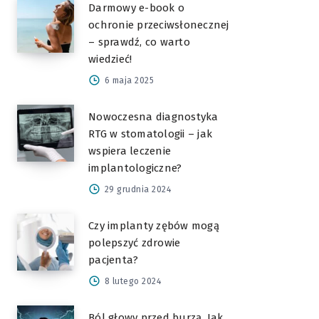
Darmowy e-book o
ochronie przeciwsłonecznej
– sprawdź, co warto
wiedzieć!
6 maja 2025
Nowoczesna diagnostyka
RTG w stomatologii – jak
wspiera leczenie
implantologiczne?
29 grudnia 2024
Czy implanty zębów mogą
polepszyć zdrowie
pacjenta?
8 lutego 2024
Ból głowy przed burzą. Jak