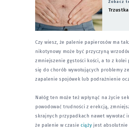
Zobacz t
Trzustka
Czy wiesz, że palenie papierosów ma t
nikotynowy może być przyczyną wrzodów 
zmniejszenie gęstości kości, a to z kole
się do chorób wywołujących problemy ze
zapalenie spojówek lub podrażnienie oc
Nałóg ten może też wpłynąć na życie se
powodować trudności z erekcją, zmniejs
skrajnych przypadkach nawet wywołać i
że palenie w czasie
ciąży
jest absolutni