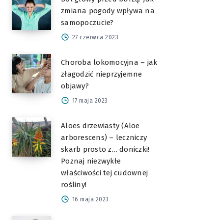
zmiana pogody wpływa na
samopoczucie?
27 czerwca 2023
Choroba lokomocyjna – jak
złagodzić nieprzyjemne
objawy?
17 maja 2023
Aloes drzewiasty (Aloe
arborescens) – leczniczy
skarb prosto z… doniczki!
Poznaj niezwykłe
właściwości tej cudownej
rośliny!
16 maja 2023