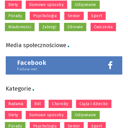
Diety
Domowe sposoby
Odżywianie
Porady
Psychologia
Senior
Sport
Wiadomości
Zabiegi
Zdrowie
Ćwiczenia
Media społecznościowe
Facebook
Follow me!
Kategorie
Badania
Ból
Choroby
Ciąża i dziecko
Diety
Domowe sposoby
Odżywianie
Porady
Psychologia
Senior
Sport