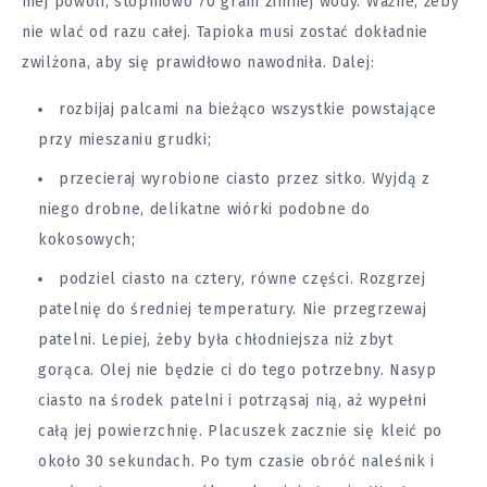
niej powoli, stopniowo 70 gram zimnej wody. Ważne, żeby
nie wlać od razu całej. Tapioka musi zostać dokładnie
zwilżona, aby się prawidłowo nawodniła. Dalej:
rozbijaj palcami na bieżąco wszystkie powstające
przy mieszaniu grudki;
przecieraj wyrobione ciasto przez sitko. Wyjdą z
niego drobne, delikatne wiórki podobne do
kokosowych;
podziel ciasto na cztery, równe części. Rozgrzej
patelnię do średniej temperatury. Nie przegrzewaj
patelni. Lepiej, żeby była chłodniejsza niż zbyt
gorąca. Olej nie będzie ci do tego potrzebny. Nasyp
ciasto na środek patelni i potrząsaj nią, aż wypełni
całą jej powierzchnię. Placuszek zacznie się kleić po
około 30 sekundach. Po tym czasie obróć naleśnik i