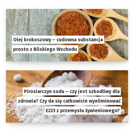
Olej krokoszowy – cudowna substancja
prosto z Bliskiego Wschodu
Pirosiarczyn sodu – czy jest szkodliwy dla
zdrowia? Czy da się całkowicie wyeliminować
E223 z przemysłu żywieniowego?