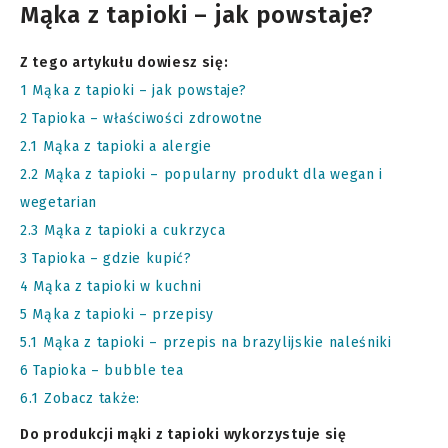
Mąka z tapioki – jak powstaje?
Z tego artykułu dowiesz się:
1
Mąka z tapioki – jak powstaje?
2
Tapioka – właściwości zdrowotne
2.1
Mąka z tapioki a alergie
2.2
Mąka z tapioki – popularny produkt dla wegan i
wegetarian
2.3
Mąka z tapioki a cukrzyca
3
Tapioka – gdzie kupić?
4
Mąka z tapioki w kuchni
5
Mąka z tapioki – przepisy
5.1
Mąka z tapioki – przepis na brazylijskie naleśniki
6
Tapioka – bubble tea
6.1
Zobacz także:
Do produkcji mąki z tapioki wykorzystuje się