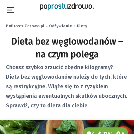
PoProstuZdrowo.pl
»
Odżywianie
»
Diety
Dieta bez węglowodanów –
na czym polega
Chcesz szybko zrzucić zbędne kilogramy?
Dieta bez węglowodanów należy do tych, które
są restrykcyjne. Wiąże się to z ryzykiem
wystąpienia ewentualnych skutków ubocznych.
Sprawdź, czy to dieta dla ciebie.
0
1764
6