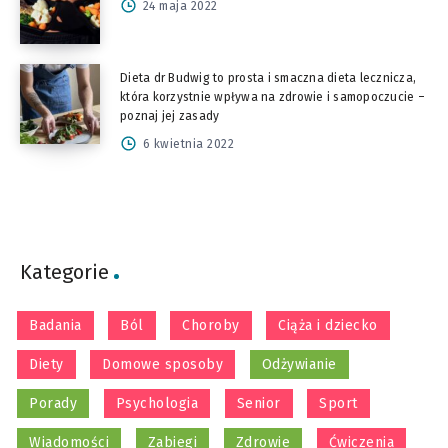
24 maja 2022
Dieta dr Budwig to prosta i smaczna dieta lecznicza,
która korzystnie wpływa na zdrowie i samopoczucie –
poznaj jej zasady
6 kwietnia 2022
Kategorie
Badania
Ból
Choroby
Ciąża i dziecko
Diety
Domowe sposoby
Odżywianie
Porady
Psychologia
Senior
Sport
Wiadomości
Zabiegi
Zdrowie
Ćwiczenia