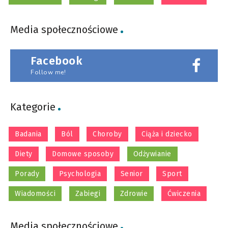
Media społecznościowe
Facebook
Follow me!
Kategorie
Badania
Ból
Choroby
Ciąża i dziecko
Diety
Domowe sposoby
Odżywianie
Porady
Psychologia
Senior
Sport
Wiadomości
Zabiegi
Zdrowie
Ćwiczenia
Media społecznościowe