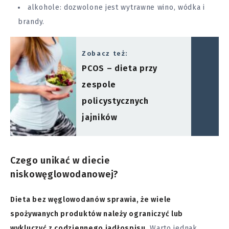
alkohole: dozwolone jest wytrawne wino, wódka i
brandy.
Zobacz też:
PCOS – dieta przy
zespole
policystycznych
jajników
Czego unikać w diecie
niskowęglowodanowej?
Dieta bez węglowodanów sprawia, że wiele
spożywanych produktów należy ograniczyć lub
wykluczyć z codziennego jadłospisu.
Warto jednak