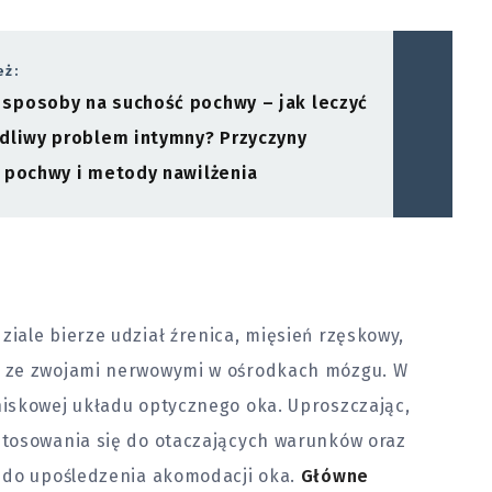
eż:
posoby na suchość pochwy – jak leczyć
dliwy problem intymny? Przyczyny
 pochwy i metody nawilżenia
iale bierze udział źrenica, mięsień rzęskowy,
z ze zwojami nerwowymi w ośrodkach mózgu. W
iskowej układu optycznego oka. Uproszczając,
stosowania się do otaczających warunków oraz
 do upośledzenia akomodacji oka.
Główne