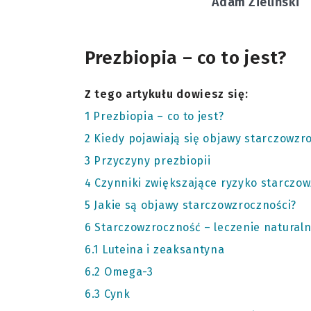
Adam Zieliński
Prezbiopia – co to jest?
Z tego artykułu dowiesz się:
1
Prezbiopia – co to jest?
2
Kiedy pojawiają się objawy starczowzr
3
Przyczyny prezbiopii
4
Czynniki zwiększające ryzyko starczo
5
Jakie są objawy starczowzroczności?
6
Starczowzroczność – leczenie natural
6.1
Luteina i zeaksantyna
6.2
Omega-3
6.3
Cynk