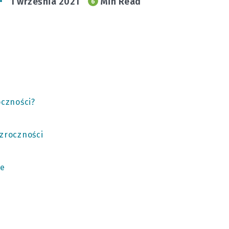
1 września 2021
Min Read
6
oczności?
wzroczności
ne