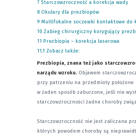
7
Starczowzroczność a korekcja wady
8
Okulary dla prezbiopów
9
Multifokalne soczewki kontaktowe do k
10
Zabieg chirurgiczny korygujący prezb
11
Prezbiopia – korekcja laserowa
11.1
Zobacz także:
Prezbiopia, znana też jako starczowzro
narządu wzroku.
Objawem starczowzroczn
przy patrzeniu na przedmioty położone b
w żaden sposób zaburzone, jeśli nie wy
starczowzroczności żadne choroby zwią
Starczowzroczność nie jest zaliczana pr
których powodem choroby są nieprawidło