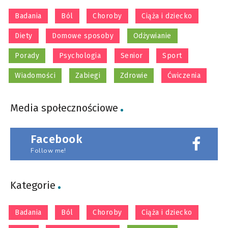
Badania
Ból
Choroby
Ciąża i dziecko
Diety
Domowe sposoby
Odżywianie
Porady
Psychologia
Senior
Sport
Wiadomości
Zabiegi
Zdrowie
Ćwiczenia
Media społecznościowe
Facebook
Follow me!
Kategorie
Badania
Ból
Choroby
Ciąża i dziecko