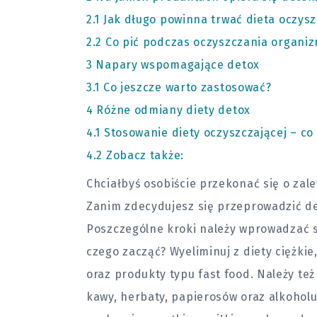
2.1
Jak długo powinna trwać dieta oczysz
2.2
Co pić podczas oczyszczania organi
3
Napary wspomagające detox
3.1
Co jeszcze warto zastosować?
4
Różne odmiany diety detox
4.1
Stosowanie diety oczyszczającej – co
4.2
Zobacz także:
Chciałbyś osobiście przekonać się o zal
Zanim zdecydujesz się przeprowadzić de
Poszczególne kroki należy wprowadzać s
czego zacząć? Wyeliminuj z diety ciężkie
oraz produkty typu fast food. Należy t
kawy, herbaty, papierosów oraz alkoholu