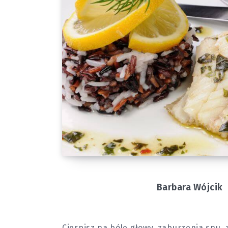
Barbara Wójcik
Cierpisz na bóle głowy, zaburzenia snu,