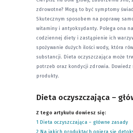
zdrowotne? Mogą to być symptomy świad
Skutecznym sposobem na poprawę samopo
witaminy i antyoksydanty. Polega ona n
codziennej diety i zastąpienie ich warz
spożywanie dużych ilości wody, która ró
substancji. Dieta oczyszczająca może trw
potrzeb oraz kondycji
zdrowia
. Dowiedz 
produkty.
Dieta oczyszczająca – gł
Z tego artykułu dowiesz się:
1
Dieta oczyszczająca – główne zasady
2
Na jakich produktach opiera się detok