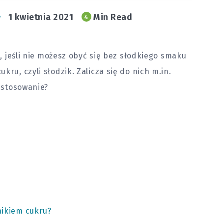
1 kwietnia 2021
Min Read
4
ć, jeśli nie możesz obyć się bez słodkiego smaku
ru, czyli słodzik. Zalicza się do nich m.in.
zastosowanie?
nikiem cukru?