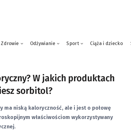
Zdrowie
Odżywianie
Sport
Ciąża i dziecko
loryczny? W jakich produktach
iesz sorbitol?
ry ma niską kaloryczność, ale i jest o połowę
higroskopijnym właściwościom wykorzystywany
cznej.