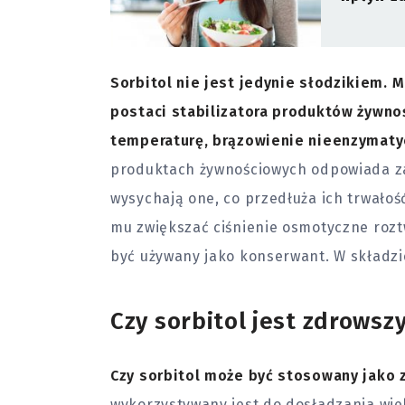
Sorbitol nie jest jedynie słodzikiem.
M
postaci stabilizatora produktów żywno
temperaturę, brązowienie nieenzymatyc
produktach żywnościowych odpowiada za u
wysychają one, co przedłuża ich trwało
mu zwiększać ciśnienie osmotyczne rozt
być używany jako konserwant. W składz
Czy sorbitol jest zdrows
Czy sorbitol może być stosowany jako
wykorzystywany jest do dosładzania wiel