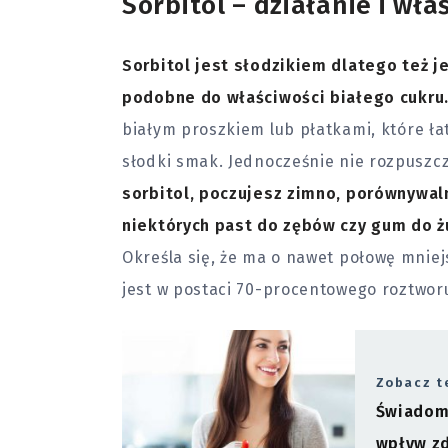
Sorbitol – działanie i wła
Sorbitol jest słodzikiem dlatego też 
podobne do właściwości białego cukru
białym proszkiem lub płatkami, które łat
słodki smak. Jednocześnie nie rozpuszcz
sorbitol, poczujesz zimno, porównywal
niektórych past do zębów czy gum do ż
Określa się, że ma o nawet połowę mniej
jest w postaci 70-procentowego roztwo
Zobacz t
Świadome
wpływ z