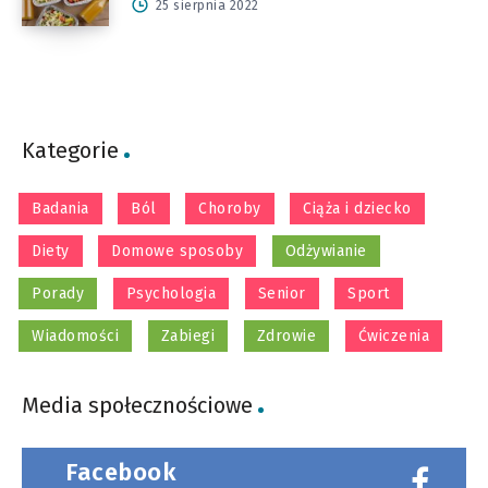
25 sierpnia 2022
Kategorie
Badania
Ból
Choroby
Ciąża i dziecko
Diety
Domowe sposoby
Odżywianie
Porady
Psychologia
Senior
Sport
Wiadomości
Zabiegi
Zdrowie
Ćwiczenia
Media społecznościowe
Facebook