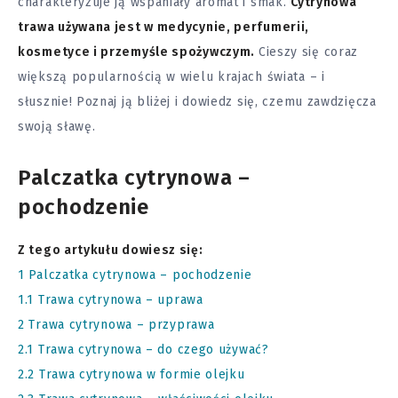
charakteryzuje ją wspaniały aromat i smak.
Cytrynowa
trawa używana jest w medycynie, perfumerii,
kosmetyce i przemyśle spożywczym.
Cieszy się coraz
większą popularnością w wielu krajach świata – i
słusznie! Poznaj ją bliżej i dowiedz się, czemu zawdzięcza
swoją sławę.
Palczatka cytrynowa –
pochodzenie
Z tego artykułu dowiesz się:
1
Palczatka cytrynowa – pochodzenie
1.1
Trawa cytrynowa – uprawa
2
Trawa cytrynowa – przyprawa
2.1
Trawa cytrynowa – do czego używać?
2.2
Trawa cytrynowa w formie olejku