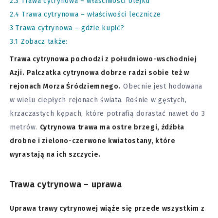
2.3
Trawa cytrynowa – właściwości olejku
2.4
Trawa cytrynowa – właściwości lecznicze
3
Trawa cytrynowa – gdzie kupić?
3.1
Zobacz także:
Trawa cytrynowa pochodzi z południowo-wschodniej
Azji.
Palczatka cytrynowa dobrze radzi sobie też w
rejonach Morza Śródziemnego.
Obecnie jest hodowana
w wielu ciepłych rejonach świata. Rośnie w gęstych,
krzaczastych kępach, które potrafią dorastać nawet do 3
metrów.
Cytrynowa trawa ma ostre brzegi, źdźbła
drobne i zielono-czerwone kwiatostany, które
wyrastają na ich szczycie.
Trawa cytrynowa – uprawa
Uprawa trawy cytrynowej wiąże się przede wszystkim z