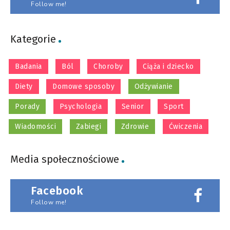
Follow me!
Kategorie
Badania
Ból
Choroby
Ciąża i dziecko
Diety
Domowe sposoby
Odżywianie
Porady
Psychologia
Senior
Sport
Wiadomości
Zabiegi
Zdrowie
Ćwiczenia
Media społecznościowe
Facebook
Follow me!