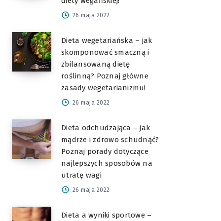
diety wegańskiej!
26 maja 2022
Dieta wegetariańska – jak
skomponować smaczną i
zbilansowaną dietę
roślinną? Poznaj główne
zasady wegetarianizmu!
26 maja 2022
Dieta odchudzająca – jak
mądrze i zdrowo schudnąć?
Poznaj porady dotyczące
najlepszych sposobów na
utratę wagi
26 maja 2022
Dieta a wyniki sportowe –