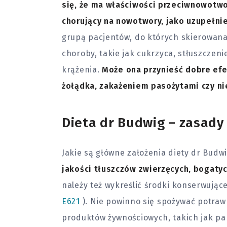
się, że ma właściwości przeciwnowotwo
chorujący na nowotwory, jako uzupełnie
grupą pacjentów, do których skierowana 
choroby, takie jak
cukrzyca
, stłuszczen
krążenia.
Może ona przynieść dobre ef
żołądka, zakażeniem pasożytami czy n
Dieta dr Budwig – zasady
Jakie są główne założenia diety dr Budw
jakości tłuszczów zwierzęcych, bogaty
należy też wykreślić środki konserwując
E621
). Nie powinno się spożywać potra
produktów żywnościowych, takich jak pa