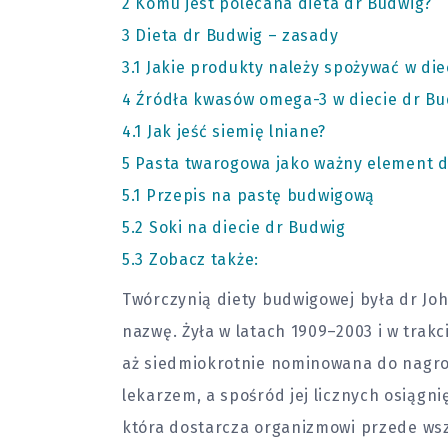
2
Komu jest polecana dieta dr Budwig?
3
Dieta dr Budwig – zasady
3.1
Jakie produkty należy spożywać w die
4
Źródła kwasów omega-3 w diecie dr Bu
4.1
Jak jeść siemię lniane?
5
Pasta twarogowa jako ważny element d
5.1
Przepis na pastę budwigową
5.2
Soki na diecie dr Budwig
5.3
Zobacz także:
Twórczynią diety budwigowej była dr Jo
nazwę. Żyła w latach 1909–2003 i w trakc
aż siedmiokrotnie nominowana do nagro
lekarzem, a spośród jej licznych osiągn
która dostarcza organizmowi przede w