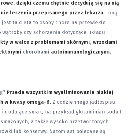
rowe, dzięki czemu chętnie decydują się na nią
nie leczenia przepisanego przez lekarza.
Inną
jest ta dieta to osoby chore na przewlekłe
ie wątroby czy schorzenia dotyczące układu
ekty w walce z problemami skórnymi, wrzodami
iektórymi
chorobami
autoimmunologicznymi.
ig?
Przede wszystkim wyeliminowanie niskiej
ch w kwasy omega-6.
Z codziennego jadłospisu
e i dodające smak, na przykład glutaminian sodu (
w smażonych, a także wysoko przetworzonych
rówki lub konserwy. Natomiast polecane są